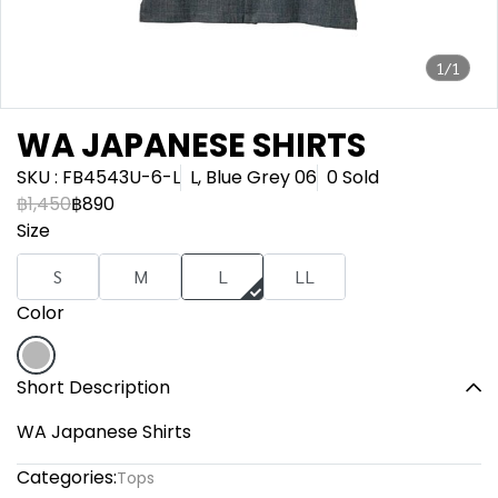
1/1
WA JAPANESE SHIRTS
SKU : FB4543U-6-L
L, Blue Grey 06
0 Sold
฿1,450
฿890
Size
S
M
L
LL
Color
Short Description
WA Japanese Shirts
Categories:
Tops