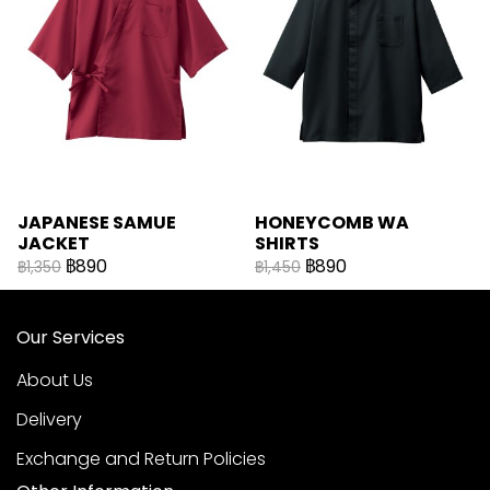
JAPANESE SAMUE
HONEYCOMB WA
JACKET
SHIRTS
฿890
฿890
฿1,350
฿1,450
Our Services
About Us
Delivery
Exchange and Return Policies