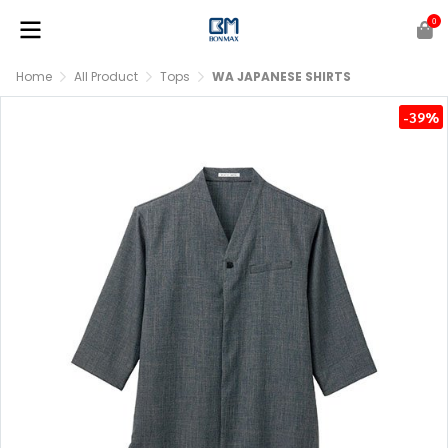
0
Home
All Product
Tops
WA JAPANESE SHIRTS
-39%