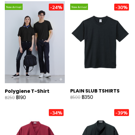
-24%
-30%
New Arrival
New Arrival
PLAIN SLUB TSHIRTS
Polygiene T-Shirt
฿350
฿190
฿500
฿250
-34%
-39%