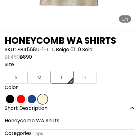
1/1
HONEYCOMB WA SHIRTS
SKU : FB4568U-1-L
L, Beige 01
0 Sold
฿1,450
฿890
Size
S
M
L
LL
Color
Short Description
Honeycomb WA Shirts
Categories:
Tops