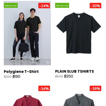
-24%
-30%
New Arrival
New Arrival
PLAIN SLUB TSHIRTS
Polygiene T-Shirt
฿350
฿190
฿500
฿250
-34%
-39%