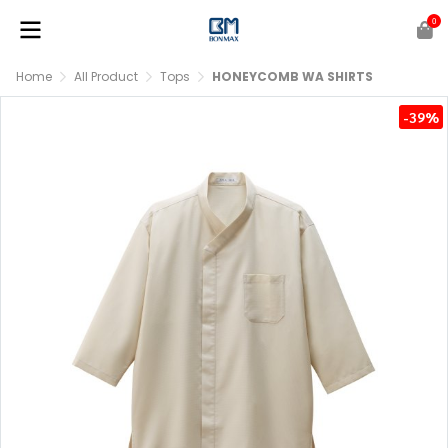
0
Home
All Product
Tops
HONEYCOMB WA SHIRTS
-39%