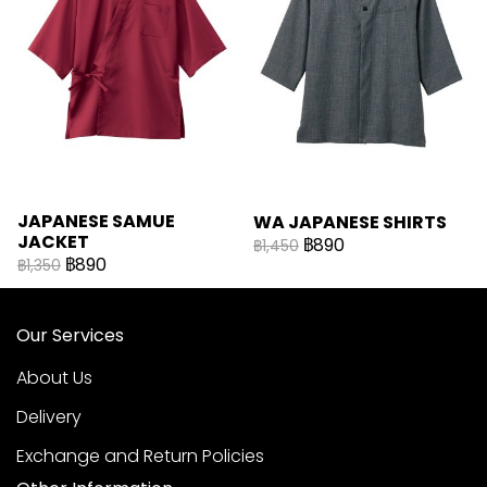
JAPANESE SAMUE
WA JAPANESE SHIRTS
JACKET
฿890
฿1,450
฿890
฿1,350
Our Services
About Us
Delivery
Exchange and Return Policies