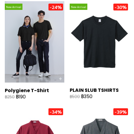
-24%
-30%
New Arrival
New Arrival
PLAIN SLUB TSHIRTS
Polygiene T-Shirt
฿350
฿190
฿500
฿250
-34%
-39%