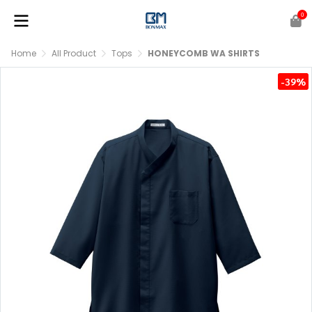
0
Home
All Product
Tops
HONEYCOMB WA SHIRTS
-39%