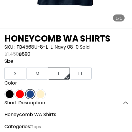
1/1
HONEYCOMB WA SHIRTS
SKU : FB4568U-8-L
L, Navy 08
0 Sold
฿1,450
฿890
Size
S
M
L
LL
Color
Short Description
Honeycomb WA Shirts
Categories:
Tops