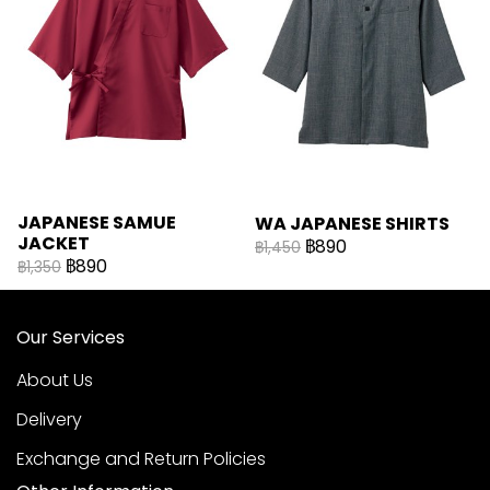
JAPANESE SAMUE
WA JAPANESE SHIRTS
JACKET
฿890
฿1,450
฿890
฿1,350
Our Services
About Us
Delivery
Exchange and Return Policies