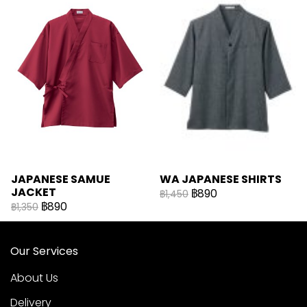
JAPANESE SAMUE
WA JAPANESE SHIRTS
JACKET
฿890
฿1,450
฿890
฿1,350
Our Services
About Us
Delivery