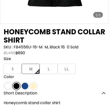
1/1
HONEYCOMB STAND COLLAR
SHIRT
SKU : FB4556U-16-M
M, Black 16
0 Sold
฿1,450
฿890
Size
S
M
L
LL
Color
Short Description
Honeycomb stand collar shirt