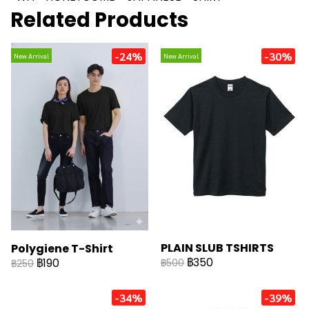
Related Products
-24%
-30%
New Arrival
New Arrival
PLAIN SLUB TSHIRTS
Polygiene T-Shirt
฿350
฿190
฿500
฿250
-34%
-39%