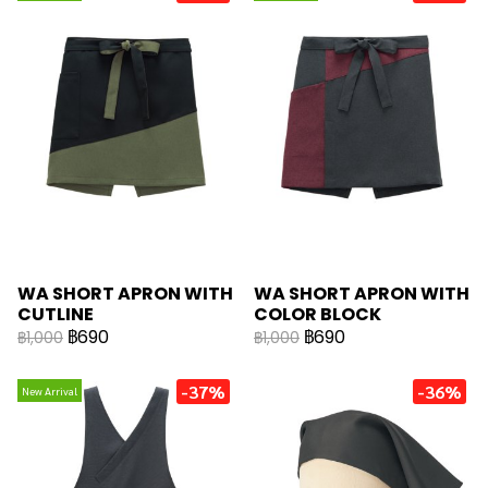
WA SHORT APRON WITH
WA SHORT APRON WITH
CUTLINE
COLOR BLOCK
฿690
฿690
฿1,000
฿1,000
-37%
-36%
New Arrival