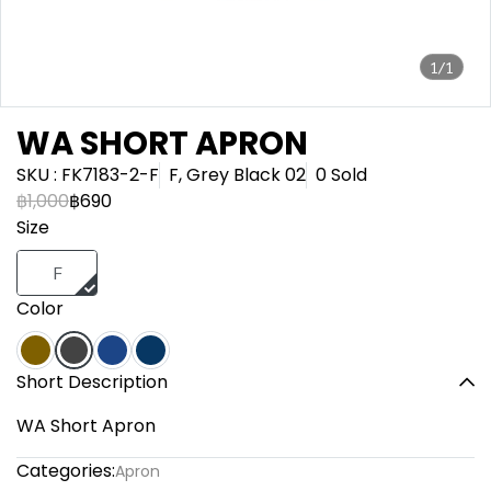
1/1
WA SHORT APRON
SKU : FK7183-2-F
F, Grey Black 02
0 Sold
฿1,000
฿690
Size
F
Color
Short Description
WA Short Apron
Categories:
Apron