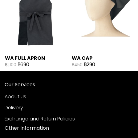
WA FULL APRON
WA CAP
฿690
฿290
฿1,100
฿450
Our Services
About Us
Delivery
Exchange and Return Policies
Other Information