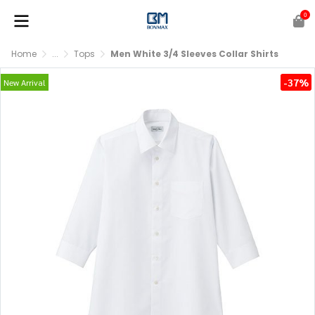
0
Home
...
Tops
Men White 3/4 Sleeves Collar Shirts
-37%
New Arrival