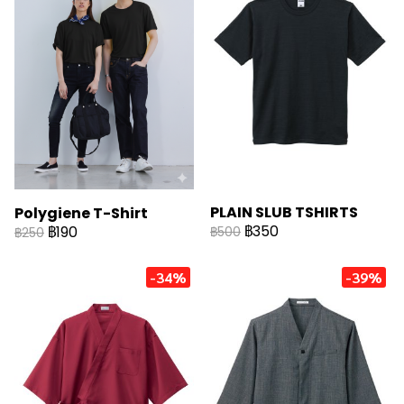
PLAIN SLUB TSHIRTS
Polygiene T-Shirt
฿350
฿190
฿500
฿250
-34%
-39%