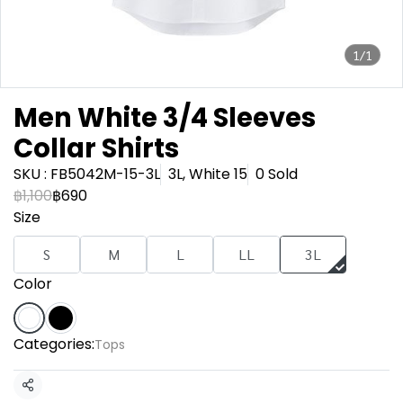
1/1
Men White 3/4 Sleeves
Collar Shirts
SKU : FB5042M-15-3L
3L, White 15
0 Sold
฿1,100
฿690
Size
S
M
L
LL
3L
Color
Categories:
Tops
Share