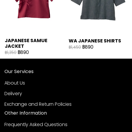
JAPANESE SAMUE
WA JAPANESE SHIRTS
JACKET
฿890
฿1,450
฿890
฿1,350
Our Services
About Us
Delivery
Exchange and Return Policies
Other Information
Frequently Asked Questions