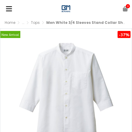
0
Home
...
Tops
Men White 3/4 Sleeves Stand Collar Shirts
-37%
New Arrival