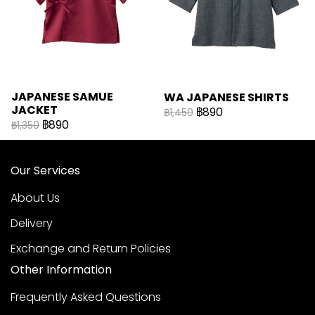
JAPANESE SAMUE
WA JAPANESE SHIRTS
JACKET
฿890
฿1,450
฿890
฿1,350
Our Services
About Us
Delivery
Exchange and Return Policies
Other Information
Frequently Asked Questions