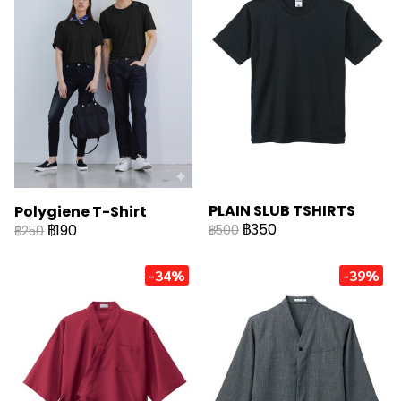
PLAIN SLUB TSHIRTS
Polygiene T-Shirt
฿350
฿190
฿500
฿250
-34%
-39%