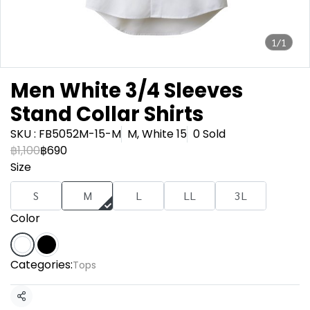
1/1
Men White 3/4 Sleeves
Stand Collar Shirts
SKU : FB5052M-15-M
M, White 15
0 Sold
฿1,100
฿690
Size
S
M
L
LL
3L
Color
Categories:
Tops
Share