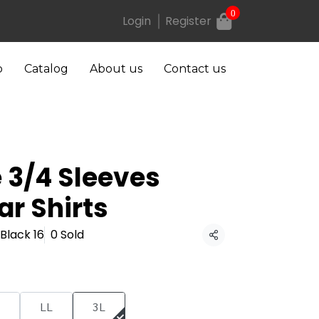
0
Login
Register
p
Catalog
About us
Contact us
 3/4 Sleeves
ar Shirts
 Black 16
0 Sold
Share
LL
3L