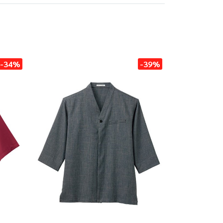
-34%
-39%