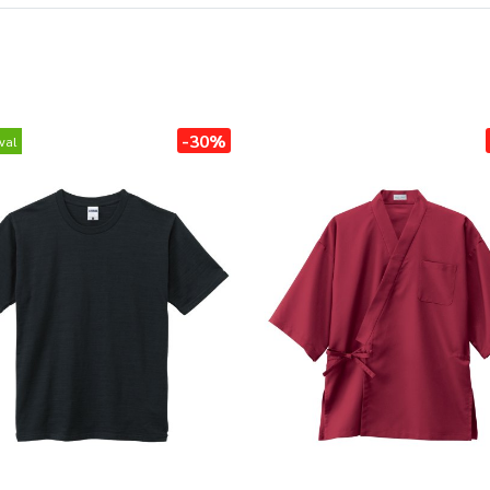
-30%
val