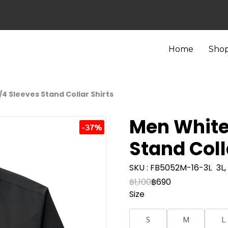
Home
Sho
4 Sleeves Stand Collar Shirts
Men White
-37%
Stand Coll
SKU : FB5052M-16-3L
3L,
฿1,100
฿690
Size
S
M
L