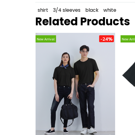
shirt
3/4 sleeves
black
white
Related Products
-24%
New Arrival
New Arri