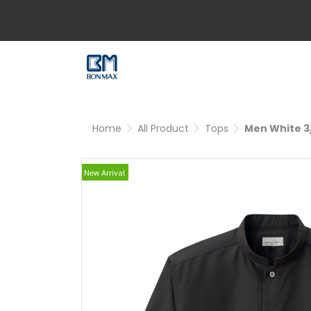
Home
All Product
Tops
Men White 3/
New Arrival