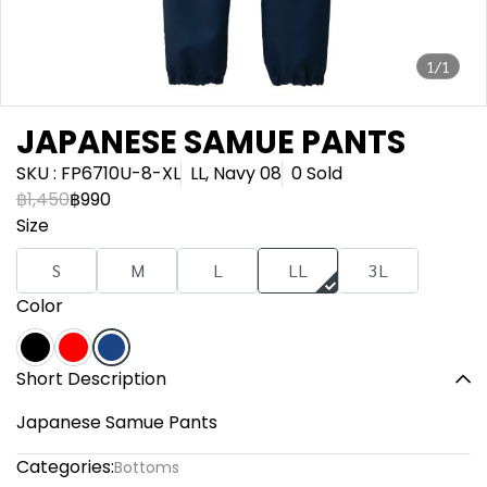
1/1
JAPANESE SAMUE PANTS
SKU : FP6710U-8-XL
LL, Navy 08
0 Sold
฿1,450
฿990
Size
S
M
L
LL
3L
Color
Short Description
Japanese Samue Pants
Categories:
Bottoms