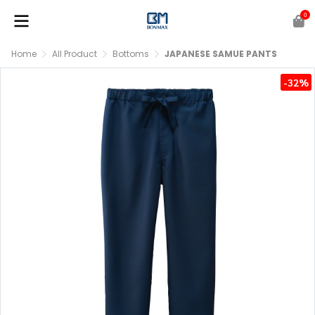
0
Home
All Product
Bottoms
JAPANESE SAMUE PANTS
-32%